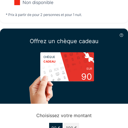
Non disponible
non disponible
non disponible
non disponible
* Prix à partir de pour 2 personnes et pour 1 nuit.
Jeudi
13/08
Offrez un chèque cadeau
non disponible
CHÈQUE
CADEAU
EUR
90
Choisissez votre montant
90 €
100 €