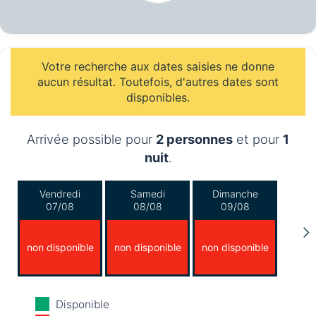
Votre recherche aux dates saisies ne donne
aucun résultat. Toutefois, d'autres dates sont
disponibles.
Arrivée possible pour
2 personnes
et pour
1
nuit
.
Vendredi
Samedi
Dimanche
07/08
08/08
09/08
non disponible
non disponible
non disponible
Lundi
Mardi
Mercredi
Disponible
10/08
11/08
12/08